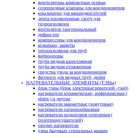
вентиляторы компактные осевые
соленоидные клапаны для кондиционеров
крыльчатки для микродвигателей
лента изоляционная, скотч для
гидроизоляции
вентилятор тангенциальный
дефростер
компрессоры для кондиционеров
козырьки, защиты
теплоизоляция для труб
виброопоры
труба медная капиллярная
труба медная отожженная
средства ухода за кондиционером
фитинги для медных труб, дюйм
НАГРЕВАТЕЛЬНЫЕ ЭЛЕМЕНТЫ (ТЭНы)
блок тэны (блок электронагревателей -тэнб)
нагреватели керамические, инфрокрасные (
elsten ) и другие
нагреватели манжетные (хомутовые)
нагреватели патронообразные
нагреватели радиаторов отопления (
полотенцесушителей)
прочие нагреватели
тэны бытовых стиральных машин