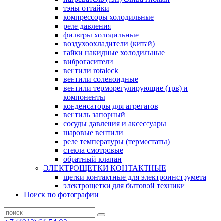
тэны оттайки
компрессоры холодильные
реле давления
фильтры холодильные
воздухоохладители (китай)
гайки накидные холодильные
виброгасители
вентили rotalock
вентили соленоидные
вентили терморегулирующие (трв) и
компоненты
конденсаторы для агрегатов
вентиль запорный
сосуды давления и аксессуары
шаровые вентили
реле температуры (термостаты)
стекла смотровые
обратный клапан
ЭЛЕКТРОЩЕТКИ КОНТАКТНЫЕ
щетки контактные для электроинструмета
электрощетки для бытовой техники
Поиск по фотографии