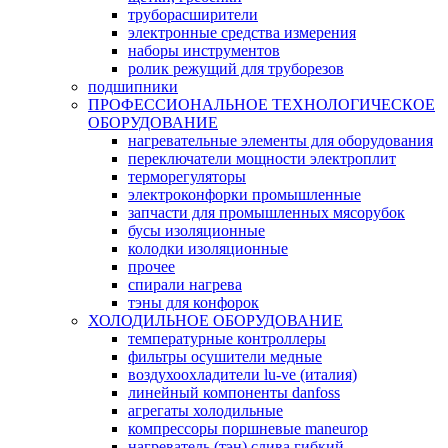
труборасширители
электронные средства измерения
наборы инструментов
ролик режущий для труборезов
подшипники
ПРОФЕССИОНАЛЬНОЕ ТЕХНОЛОГИЧЕСКОЕ
ОБОРУДОВАНИЕ
нагревательные элементы для оборудования
переключатели мощности электроплит
терморегуляторы
электроконфорки промышленные
запчасти для промышленных мясорубок
бусы изоляционные
колодки изоляционные
прочее
спирали нагрева
тэны для конфорок
ХОЛОДИЛЬНОЕ ОБОРУДОВАНИЕ
температурные контроллеры
фильтры осушители медные
воздухоохладители lu-ve (италия)
линейный компоненты danfoss
агрегаты холодильные
компрессоры поршневые maneurop
нагреватель (тэн) слива гибкий