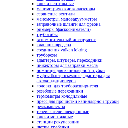
ключи вентильные
манометрические коллекторы
сервисные вентили
манометры, мановакуумметры
заправочные шланги для фреона
риммеры (фаскосниматели)
трубогибы
вспомогательный инструмент
клапаны шредера
соединения vulkan lokring
труборезы
адаптеры, штуцеры, переходники
инжекторы для заправки масла
ножницы для капиллярной трубки
муфты быстросьемные, адаптеры для
автокондиционеров
головки для труборасширителя
резьбовые переходники
термометры холодильные
пресс для прочистки капиллярной трубки
ремкомплекты
течеискатели электронные
ключи монтажные
станции рекуперации
щетки, гребенки