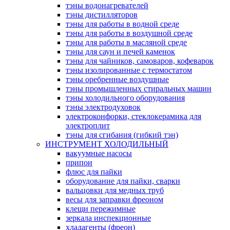
тэны водонагревателей
тэны дистилляторов
тэны для работы в водной среде
тэны для работы в воздушной среде
тэны для работы в масляной среде
тэны для саун и печей каменок
тэны для чайников, самоваров, кофеварок
тэны изолированные с термостатом
тэны оребренные воздушные
тэны промышленных стиральных машин
тэны холодильного оборудования
тэны электродуховок
электроконфорки, стеклокерамика для
электроплит
тэны для сгибания (гибкий тэн)
ИНСТРУМЕНТ ХОЛОДИЛЬНЫЙ
вакуумные насосы
припои
флюс для пайки
оборудование для пайки, сварки
вальцовки для медных труб
весы для заправки фреоном
клещи пережимные
зеркала инспекционные
хладагенты (фреон)