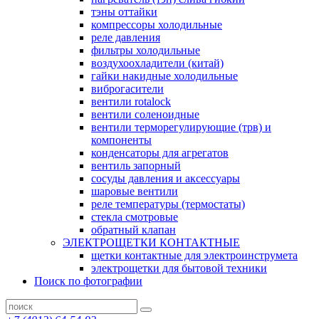
тэны оттайки
компрессоры холодильные
реле давления
фильтры холодильные
воздухоохладители (китай)
гайки накидные холодильные
виброгасители
вентили rotalock
вентили соленоидные
вентили терморегулирующие (трв) и
компоненты
конденсаторы для агрегатов
вентиль запорный
сосуды давления и аксессуары
шаровые вентили
реле температуры (термостаты)
стекла смотровые
обратный клапан
ЭЛЕКТРОЩЕТКИ КОНТАКТНЫЕ
щетки контактные для электроинструмета
электрощетки для бытовой техники
Поиск по фотографии