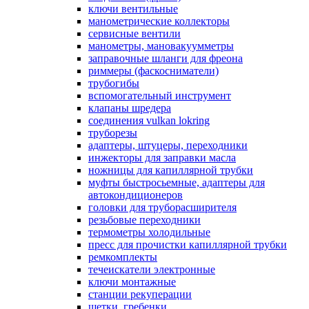
ключи вентильные
манометрические коллекторы
сервисные вентили
манометры, мановакуумметры
заправочные шланги для фреона
риммеры (фаскосниматели)
трубогибы
вспомогательный инструмент
клапаны шредера
соединения vulkan lokring
труборезы
адаптеры, штуцеры, переходники
инжекторы для заправки масла
ножницы для капиллярной трубки
муфты быстросьемные, адаптеры для
автокондиционеров
головки для труборасширителя
резьбовые переходники
термометры холодильные
пресс для прочистки капиллярной трубки
ремкомплекты
течеискатели электронные
ключи монтажные
станции рекуперации
щетки, гребенки