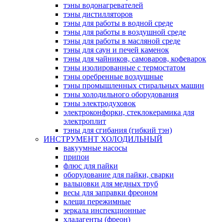
тэны водонагревателей
тэны дистилляторов
тэны для работы в водной среде
тэны для работы в воздушной среде
тэны для работы в масляной среде
тэны для саун и печей каменок
тэны для чайников, самоваров, кофеварок
тэны изолированные с термостатом
тэны оребренные воздушные
тэны промышленных стиральных машин
тэны холодильного оборудования
тэны электродуховок
электроконфорки, стеклокерамика для
электроплит
тэны для сгибания (гибкий тэн)
ИНСТРУМЕНТ ХОЛОДИЛЬНЫЙ
вакуумные насосы
припои
флюс для пайки
оборудование для пайки, сварки
вальцовки для медных труб
весы для заправки фреоном
клещи пережимные
зеркала инспекционные
хладагенты (фреон)