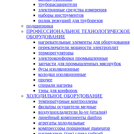
труборасширители
электронные средства измерения
наборы инструментов
ролик режущий для труборезов
подшипники
ПРОФЕССИОНАЛЬНОЕ ТЕХНОЛОГИЧЕСКОЕ
ОБОРУДОВАНИЕ
нагревательные элементы для оборудования
переключатели мощности электроплит
терморегуляторы
электроконфорки промышленные
запчасти для промышленных мясорубок
бусы изоляционные
колодки изоляционные
прочее
спирали нагрева
тэны для конфорок
ХОЛОДИЛЬНОЕ ОБОРУДОВАНИЕ
температурные контроллеры
фильтры осушители медные
воздухоохладители lu-ve (италия)
линейный компоненты danfoss
агрегаты холодильные
компрессоры поршневые maneurop
нагреватель (тэн) слива гибкий