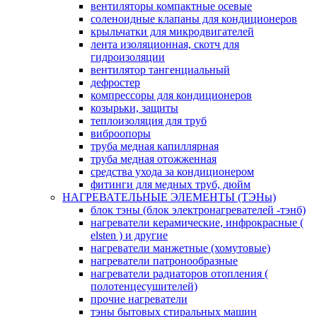
вентиляторы компактные осевые
соленоидные клапаны для кондиционеров
крыльчатки для микродвигателей
лента изоляционная, скотч для
гидроизоляции
вентилятор тангенциальный
дефростер
компрессоры для кондиционеров
козырьки, защиты
теплоизоляция для труб
виброопоры
труба медная капиллярная
труба медная отожженная
средства ухода за кондиционером
фитинги для медных труб, дюйм
НАГРЕВАТЕЛЬНЫЕ ЭЛЕМЕНТЫ (ТЭНы)
блок тэны (блок электронагревателей -тэнб)
нагреватели керамические, инфрокрасные (
elsten ) и другие
нагреватели манжетные (хомутовые)
нагреватели патронообразные
нагреватели радиаторов отопления (
полотенцесушителей)
прочие нагреватели
тэны бытовых стиральных машин