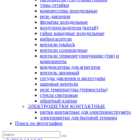
тэны оттайки
компрессоры холодильные
реле давления
фильтры холодильные
воздухоохладители (китай)
гайки накидные холодильные
виброгасители
вентили rotalock
вентили соленоидные
вентили терморегулирующие (трв) и
компоненты
конденсаторы для агрегатов
вентиль запорный
сосуды давления и аксессуары
шаровые вентили
реле температуры (термостаты)
стекла смотровые
обратный клапан
ЭЛЕКТРОЩЕТКИ КОНТАКТНЫЕ
щетки контактные для электроинструмета
электрощетки для бытовой техники
Поиск по фотографии