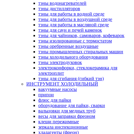
тэны водонагревателей
тэны дистилляторов
тэны для работы в водной среде
тэны для работы в воздушной среде
тэны для работы в масляной среде
тэны для саун и печей каменок
тэны для чайников, самоваров, кофеварок
тэны изолированные с термостатом
тэны оребренные воздушные
тэны промышленных стиральных машин
тэны холодильного оборудования
тэны электродуховок
электроконфорки, стеклокерамика для
электроплит
тэны для сгибания (гибкий тэн)
ИНСТРУМЕНТ ХОЛОДИЛЬНЫЙ
вакуумные насосы
припои
флюс для пайки
оборудование для пайки, сварки
вальцовки для медных труб
весы для заправки фреоном
клещи пережимные
зеркала инспекционные
хладагенты (фреон)