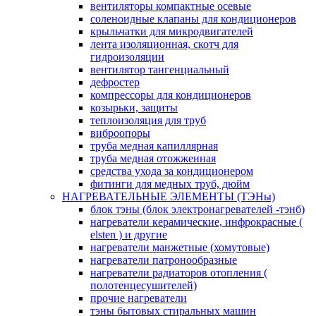
вентиляторы компактные осевые
соленоидные клапаны для кондиционеров
крыльчатки для микродвигателей
лента изоляционная, скотч для
гидроизоляции
вентилятор тангенциальный
дефростер
компрессоры для кондиционеров
козырьки, защиты
теплоизоляция для труб
виброопоры
труба медная капиллярная
труба медная отожженная
средства ухода за кондиционером
фитинги для медных труб, дюйм
НАГРЕВАТЕЛЬНЫЕ ЭЛЕМЕНТЫ (ТЭНы)
блок тэны (блок электронагревателей -тэнб)
нагреватели керамические, инфрокрасные (
elsten ) и другие
нагреватели манжетные (хомутовые)
нагреватели патронообразные
нагреватели радиаторов отопления (
полотенцесушителей)
прочие нагреватели
тэны бытовых стиральных машин