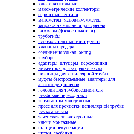
ключи вентильные
манометрические коллекторы
сервисные вентили
манометры, мановакуумметры
заправочные шланги для фреона
риммеры (фаскосниматели)
трубогибы
вспомогательный инструмент
клапаны шредера
соединения vulkan lokring
труборезы
адаптеры, штуцеры, переходники
инжекторы для заправки масла
ножницы для капиллярной трубки
муфты быстросьемные, адаптеры для
автокондиционеров
головки для труборасширителя
резьбовые переходники
термометры холодильные
пресс для прочистки капиллярной трубки
ремкомплекты
течеискатели электронные
ключи монтажные
станции рекуперации
щетки, гребенки