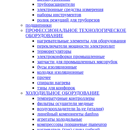
труборасширители
электронные средства измерения
наборы инструментов
ролик режущий для труборезов
подшипники
ПРОФЕССИОНАЛЬНОЕ ТЕХНОЛОГИЧЕСКОЕ
ОБОРУДОВАНИЕ
нагревательные элементы для оборудования
переключатели мощности электроплит
терморегуляторы
электроконфорки промышленные
запчасти для промышленных мясорубок
бусы изоляционные
колодки изоляционные
прочее
спирали нагрева
тэны для конфорок
ХОЛОДИЛЬНОЕ ОБОРУДОВАНИЕ
температурные контроллеры
фильтры осушители медные
воздухоохладители lu-ve (италия)
линейный компоненты danfoss
агрегаты холодильные
компрессоры поршневые maneurop
нагреватель (тэн) слива гибкий