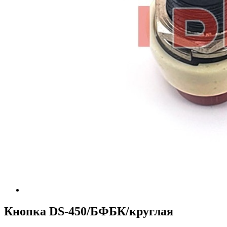
Кнопка DS-450/БФБК/круглая