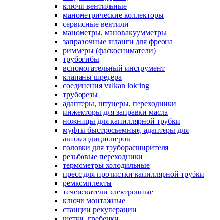
ключи вентильные
манометрические коллекторы
сервисные вентили
манометры, мановакуумметры
заправочные шланги для фреона
риммеры (фаскосниматели)
трубогибы
вспомогательный инструмент
клапаны шредера
соединения vulkan lokring
труборезы
адаптеры, штуцеры, переходники
инжекторы для заправки масла
ножницы для капиллярной трубки
муфты быстросьемные, адаптеры для
автокондиционеров
головки для труборасширителя
резьбовые переходники
термометры холодильные
пресс для прочистки капиллярной трубки
ремкомплекты
течеискатели электронные
ключи монтажные
станции рекуперации
щетки, гребенки