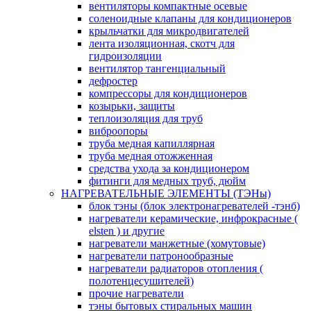
вентиляторы компактные осевые
соленоидные клапаны для кондиционеров
крыльчатки для микродвигателей
лента изоляционная, скотч для
гидроизоляции
вентилятор тангенциальный
дефростер
компрессоры для кондиционеров
козырьки, защиты
теплоизоляция для труб
виброопоры
труба медная капиллярная
труба медная отожженная
средства ухода за кондиционером
фитинги для медных труб, дюйм
НАГРЕВАТЕЛЬНЫЕ ЭЛЕМЕНТЫ (ТЭНы)
блок тэны (блок электронагревателей -тэнб)
нагреватели керамические, инфрокрасные (
elsten ) и другие
нагреватели манжетные (хомутовые)
нагреватели патронообразные
нагреватели радиаторов отопления (
полотенцесушителей)
прочие нагреватели
тэны бытовых стиральных машин