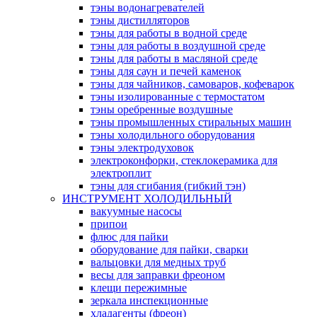
тэны водонагревателей
тэны дистилляторов
тэны для работы в водной среде
тэны для работы в воздушной среде
тэны для работы в масляной среде
тэны для саун и печей каменок
тэны для чайников, самоваров, кофеварок
тэны изолированные с термостатом
тэны оребренные воздушные
тэны промышленных стиральных машин
тэны холодильного оборудования
тэны электродуховок
электроконфорки, стеклокерамика для
электроплит
тэны для сгибания (гибкий тэн)
ИНСТРУМЕНТ ХОЛОДИЛЬНЫЙ
вакуумные насосы
припои
флюс для пайки
оборудование для пайки, сварки
вальцовки для медных труб
весы для заправки фреоном
клещи пережимные
зеркала инспекционные
хладагенты (фреон)