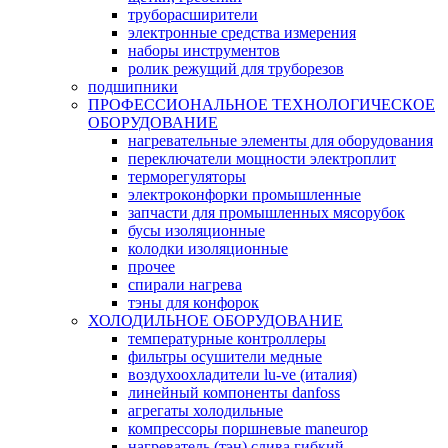
труборасширители
электронные средства измерения
наборы инструментов
ролик режущий для труборезов
подшипники
ПРОФЕССИОНАЛЬНОЕ ТЕХНОЛОГИЧЕСКОЕ
ОБОРУДОВАНИЕ
нагревательные элементы для оборудования
переключатели мощности электроплит
терморегуляторы
электроконфорки промышленные
запчасти для промышленных мясорубок
бусы изоляционные
колодки изоляционные
прочее
спирали нагрева
тэны для конфорок
ХОЛОДИЛЬНОЕ ОБОРУДОВАНИЕ
температурные контроллеры
фильтры осушители медные
воздухоохладители lu-ve (италия)
линейный компоненты danfoss
агрегаты холодильные
компрессоры поршневые maneurop
нагреватель (тэн) слива гибкий