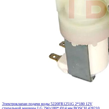
Электроклапан подачи воды 5220FR1251G 2*180 12V
стиральной машины LG 2Wx180* Ø14 мм BOSCH 428210,