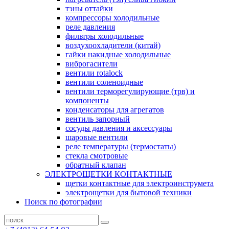
тэны оттайки
компрессоры холодильные
реле давления
фильтры холодильные
воздухоохладители (китай)
гайки накидные холодильные
виброгасители
вентили rotalock
вентили соленоидные
вентили терморегулирующие (трв) и
компоненты
конденсаторы для агрегатов
вентиль запорный
сосуды давления и аксессуары
шаровые вентили
реле температуры (термостаты)
стекла смотровые
обратный клапан
ЭЛЕКТРОЩЕТКИ КОНТАКТНЫЕ
щетки контактные для электроинструмета
электрощетки для бытовой техники
Поиск по фотографии